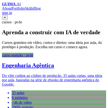
GUIMA
.AI
About
Portfolio
Skills
Blog
sign in
≡
cursos · pt-br
Aprenda a construir
com IA de verdade
Cursos gratuitos em vídeo, curtos e diretos: uma ideia por aula, do
protótipo à produção. Escolha um curso e comece agora.
curso gratuito · pt-br
Engenharia Agêntica
Do vibe coding ao código de produção. 35 aulas curtas, uma ideia
por aula, baseadas na série de ebooks de engenharia agêntica do
Google.
35 aulas
6 módulos
~4h de vídeo
100% gratuito