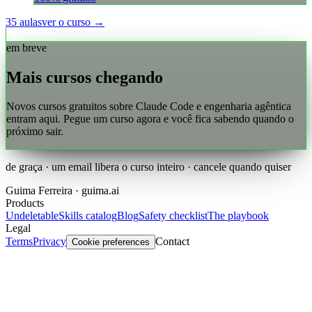
35
aulas
ver o curso →
em breve
Mais cursos chegando
Novos cursos gratuitos sobre Claude Code e engenharia agêntica
entram aqui. Pegue um curso agora e você fica sabendo quando o
próximo sair.
de graça · um email libera o curso inteiro · cancele quando quiser
Guima Ferreira · guima.ai
Products
Undeletable
Skills catalog
Blog
Safety checklist
The playbook
Legal
Terms
Privacy
Contact
Cookie preferences